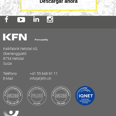
Descargar ahora
Kalkfabrik Netstal AG
Oberlanggüetli
8754 Netstal
Suiza
Teléfono
+41 55 646 91 11
E-Mail
info(at)kfn.ch