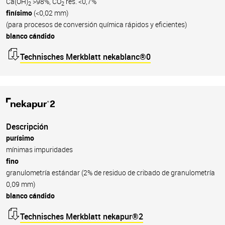
Ca(OH)
>98%, CO
res. <0,7%
2
2
finísimo
(<0,02 mm)
(para procesos de conversión química rápidos y eficientes)
blanco cándido
Technisches Merkblatt nekablanc®0
Descripción
purísimo
mínimas impuridades
fino
granulometría estándar (2% de residuo de cribado de granulometría
0,09 mm)
blanco cándido
Technisches Merkblatt nekapur®2