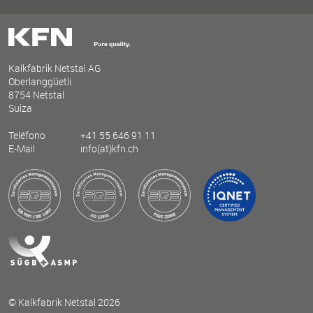
Kalkfabrik Netstal AG
Oberlanggüetli
8754 Netstal
Suiza
Teléfono
+41 55 646 91 11
E-Mail
info(at)kfn.ch
© Kalkfabrik Netstal 2026