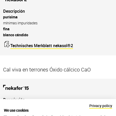
Descripción
purísima
mínimas impuridades
fina
blanco cándido
Technisches Merkblatt nekasol®2
Cal viva en terrones Óxido cálcico CaO
Descripción
pura
Privacy policy
We use cookies
5-15 mm