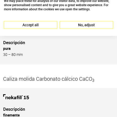
We may place these for analysis of our visitor data, to improve our website,
show personalised content and to give you a great website experience. For
Technisches Merkblatt nekafer®15
more information about the cookies we use open the settings.
Accept all
No, adjust
Descripción
pura
30 – 80 mm
Caliza molida Carbonato cálcico CaCO
3
Descripción
finemente