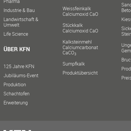
Pharma
Sand,
Weissfeinkalk
Industrie & Bau
Beto
Calciumoxid CaO
Landwirtschaft &
Kies
Umwelt
Stückkalk
Sick
Calciumoxid CaO
Life Science
Stei
Kalksteinmehl
Ung
Calciumcarbonat
ÜBER KFN
Gem
CaCO
3
Bruc
Sumpfkalk
125 Jahre KFN
Prod
Produktübersicht
Jubiläums-Event
Preis
Produktion
Schachtofen
Erweiterung