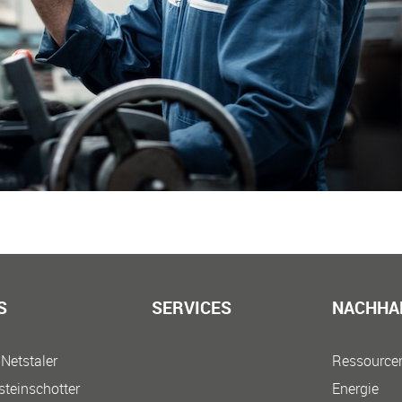
S
SERVICES
NACHHAL
Netstaler
Ressource
steinschotter
Energie