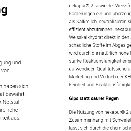
ng
nekapur® 2 sowie der
Weissf
Forderungen ein und überzeuge
als Kalkmilch, neutralisieren
effizient abzutrennen. nekap
Weisskalkhydrat direkt in de
schädliche Stoffe im Abgas g
wird durch die natürlich hohe 
starke Reaktionsfähigkeit erre
igung und
aufwendigen Qualitätssicherung
t von
Marketing und Vertrieb der KFN
Feinheit und Reaktionsfähigkei
m haben sich
at bewährt.
Gips statt saurer Regen
k Netstal
hre hohe
Die Nutzung von nekapur® 2 u
keit aus.
Zusammenhang mit Schwefeldi
lässt sich durch die chemisch