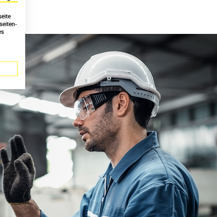
eite
seiten-
es