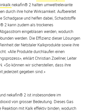
einkalk
nekafin® 2 halten umweltrelevante
n durch ihre hohe Wirksamkeit. Aufbereitet
 sie Schadgase und helfen dabei, Schadstoffe
ur® 2 kann zudem als trockenes
n Abgasstrom eingeblasen werden, wodurch
ebunden werden. Die Effizienz dieser Lösungen
Reinheit der Netstaler Kalkprodukte sowie ihre
icht. «Alle Produkte durchlaufen einen
sprozess», erklärt Christian Zoellner, Leiter
. «So können wir sicherstellen, dass ihre
t jederzeit gegeben sind.»
nd nekafin® 2 ist insbesondere im
oxid von grosser Bedeutung. Dieses Gas
e Reaktion mit Kalk effektiv binden, wodurch