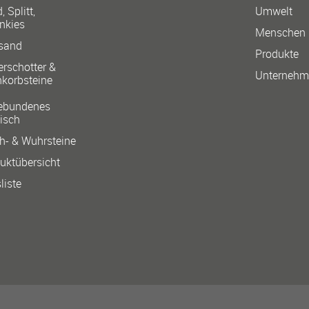
 Splitt,
Umwelt
nkies
Menschen
sand
Produkte
erschotter &
Unterneh
nkorbsteine
ebundenes
isch
h- & Wuhrsteine
uktübersicht
liste