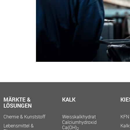
MÄRKTE &
KALK
KIE
LÖSUNGEN
Chemie & Kunststoff
Weisskalkhydrat
KFN 
Calciumhydroxid
Lebensmittel &
Kalk
Ca(OH)
2