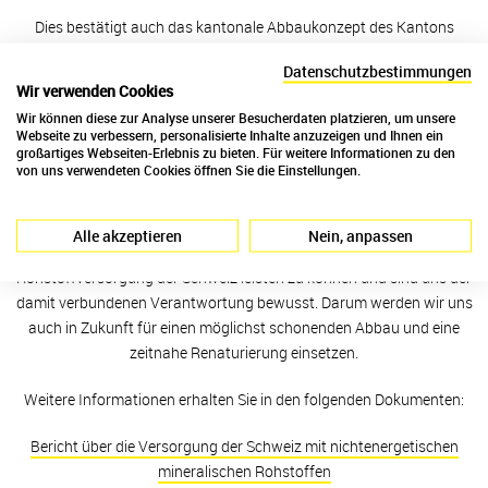
Dies bestätigt auch das kantonale Abbaukonzept des Kantons
Glarus, das die KFN als einzigen kalkproduzierenden Betrieb des
Datenschutzbestimmungen
Landes als «Spezialfall» bezeichnet und ihren nationalen Wert
Wir verwenden Cookies
2
unterstreicht.
Im Zusammenhang mit dem gescheiterten
Wir können diese zur Analyse unserer Besucherdaten platzieren, um unsere
Referendum gegen die Erschliessung der neuen Abbaugebiete der
Webseite zu verbessern, personalisierte Inhalte anzuzeigen und Ihnen ein
KFN äusserte sich auch Peter Rufibach, Präsident der Glarner
großartiges Webseiten-Erlebnis zu bieten. Für weitere Informationen zu den
von uns verwendeten Cookies öffnen Sie die Einstellungen.
Handelskammer, sehr deutlich: «Die KFN ist ein bedeutendes
Unternehmen für unsere Region und von nationaler Bedeutung als
einziger Schweizer Kalkproduzent. Setzen wir diesen Wert nicht aufs
Alle akzeptieren
Nein, anpassen
Spiel!» Wir freuen uns darüber, langfristig einen wichtigen Beitrag zur
Rohstoffversorgung der Schweiz leisten zu können und sind uns der
damit verbundenen Verantwortung bewusst. Darum werden wir uns
auch in Zukunft für einen möglichst schonenden Abbau und eine
zeitnahe Renaturierung einsetzen.
Weitere Informationen erhalten Sie in den folgenden Dokumenten:
Bericht über die Versorgung der Schweiz mit nichtenergetischen
mineralischen Rohstoffen