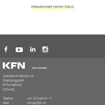
Abbaukonzept Kanton Glarus
Kalkfabrik Netstal AG
Oberlanggüetli
8754 Netstal
Schweiz
Telefon
+41 55 646 91 11
Mail
info(at)kfn.ch